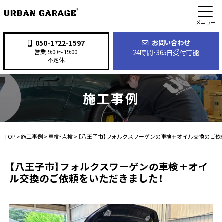
メニュー
お問い合わせ
050-1722-1597
24時間・365日受付可能
営業:9:00〜19:00
不定休
施工事例
TOP
>
施工事例
>
車検・点検
>
【八王子市】フォルクスワーゲンの車検＋オイル交換のご依
【八王子市】フォルクスワーゲンの車検＋オイ
ル交換のご依頼をいただきました！